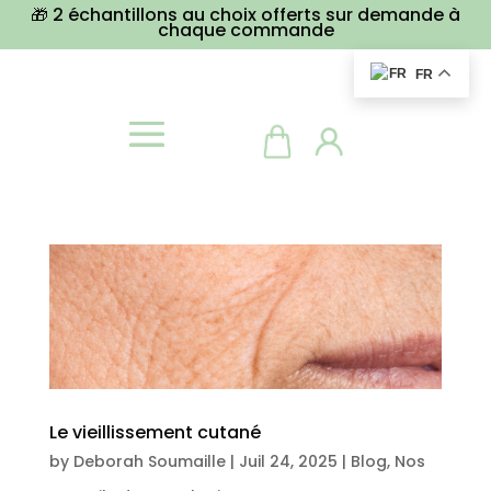
🎁 2 échantillons au choix offerts sur demande à
chaque commande
FR
Le vieillissement cutané
by
Deborah Soumaille
|
Juil 24, 2025
|
Blog
,
Nos