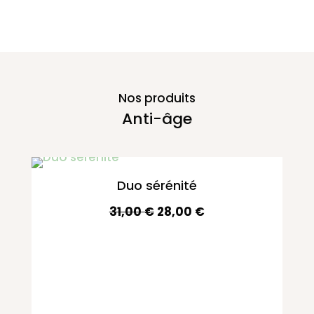
Nos produits
Anti-âge
Duo sérénité
Le
Le
31,00
€
28,00
€
prix
prix
initial
actuel
était :
est :
31,00 €.
28,00 €.