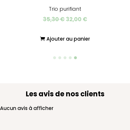
Trio purifiant
Le
Le
Le
35,30
€
32,00
€
prix
prix
prix
actuel
initial
actuel
r
Ajouter au panier
est :
était :
est :
20,00 €.
35,30 €.
32,00 €.
Les avis de nos clients
Aucun avis à afficher