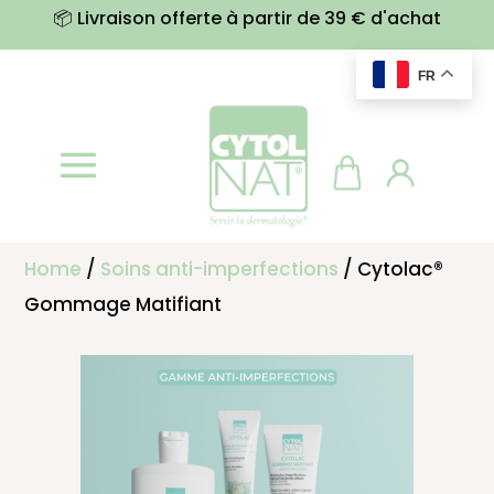
📦 Livraison offerte à partir de 39 € d'achat
FR
Home
/
Soins anti-imperfections
/ Cytolac®
Gommage Matifiant