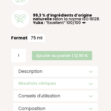
99,3 % d’ingrédients d’origine
naturelle
selon la norme ISO 16128.
Yuka :
“Excellent” 100/100
🥕
Format
75 ml
quantité
Ajouter au panier | 12,90 €
de
Cytolac®
Description
Gommage
Résultats cliniques
Matifiant
Conseils d'utilisation
Composition