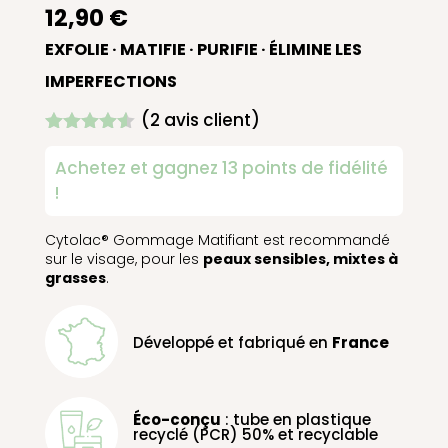
12,90
€
EXFOLIE · MATIFIE · PURIFIE · ÉLIMINE LES
IMPERFECTIONS
(
2
avis client)
Noté
4.50
sur 5
Achetez et gagnez 13 points de fidélité
basé
!
sur
notations
client
Cytolac® Gommage Matifiant est recommandé
sur le visage, pour les
peaux sensibles, mixtes à
grasses
.
Développé et fabriqué en
France
Éco-conçu
: t
ube en plastique
recyclé (PCR) 50% et recyclable