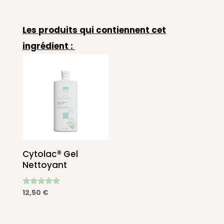
Les produits qui contiennent cet
ingrédient :
Cytolac® Gel
Nettoyant
Note
12,50
€
4.86
sur 5