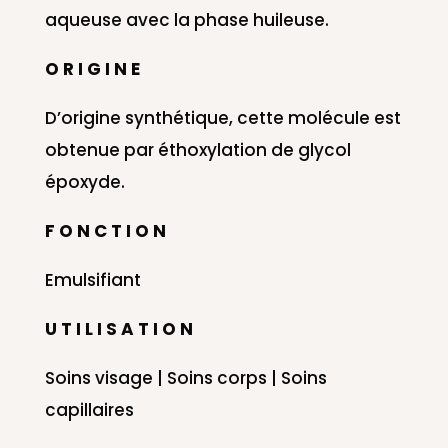
aqueuse avec la phase huileuse.
O R I G I N E
D’origine synthétique, cette molécule est
obtenue par
éthoxylation
de glycol
époxyde.
F O N C T I O N
Emulsifiant
U T I L I S A T I O N
Soins visage | Soins corps | Soins
capillaires