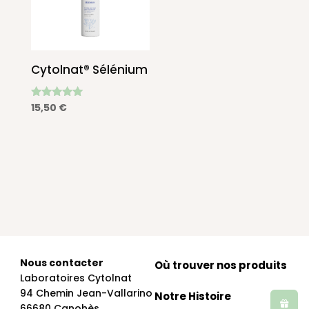
Cytolnat® Sélénium
Note
15,50
€
4.90
sur 5
Nous contacter
Où trouver nos produits
Laboratoires Cytolnat
94 Chemin Jean-Vallarino
Notre Histoire
66680 Canohès