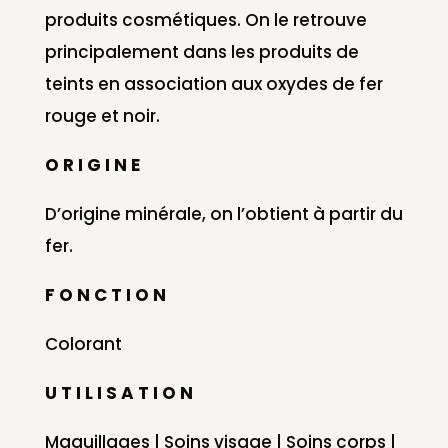
produits cosmétiques. On le retrouve
principalement dans les produits de
teints en association aux oxydes de fer
rouge et noir.
O R I G I N E
D’origine minérale, on l’obtient à partir du
fer.
F O N C T I O N
Colorant
U T I L I S A T I O N
Maquillages | Soins visage | Soins corps |