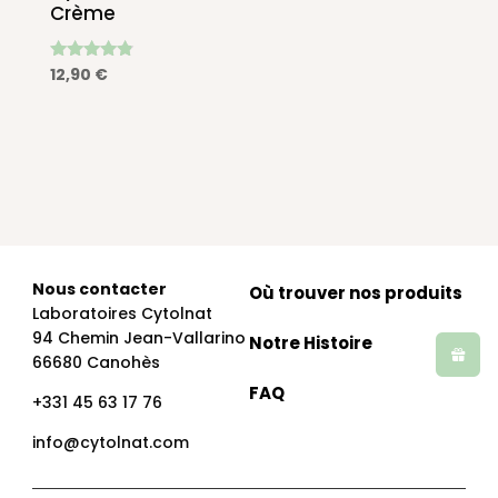
Crème
Note
12,90
€
4.64
sur 5
Nous contacter
Où trouver nos produits
Laboratoires Cytolnat
94 Chemin Jean-Vallarino
Notre Histoire
66680 Canohès
FAQ
+331 45 63 17 76
info@cytolnat.com