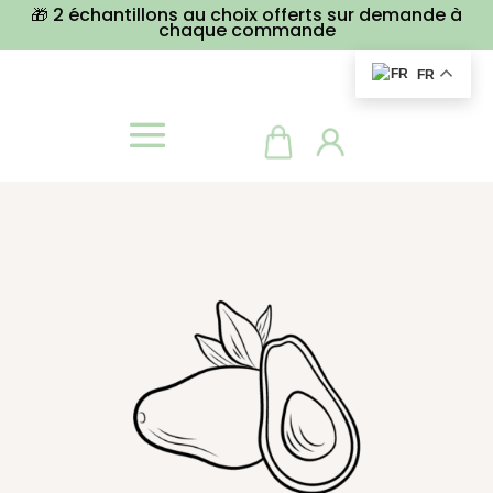
🎁 2 échantillons au choix offerts sur demande à
chaque commande
FR