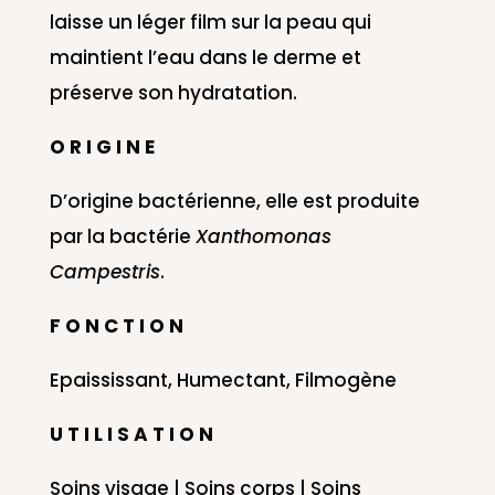
laisse un léger film sur la peau qui
maintient l’eau dans le derme et
préserve son hydratation.
O R I G I N E
D’origine bactérienne, elle est produite
par la bactérie
Xanthomonas
Campestris
.
F O N C T I O N
Epaississant, Humectant, Filmogène
U T I L I S A T I O N
Soins visage | Soins corps | Soins