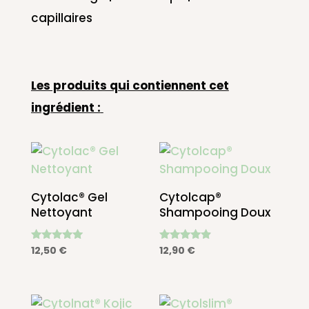
capillaires
Les produits qui contiennent cet
ingrédient :
Cytolac® Gel
Cytolcap®
Nettoyant
Shampooing Doux
Note
Note
12,50
€
12,90
€
4.86
4.67
sur 5
sur 5