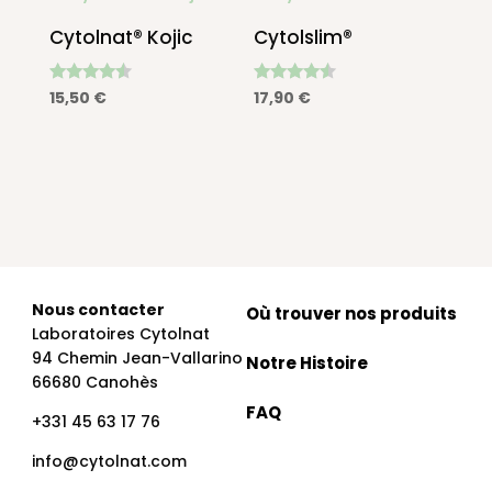
Cytolnat® Kojic
Cytolslim®
Note
Note
15,50
€
17,90
€
4.36
4.33
sur 5
sur 5
Nous contacter
Où trouver nos produits
Laboratoires Cytolnat
94 Chemin Jean-Vallarino
Notre Histoire
66680 Canohès
FAQ
+331 45 63 17 76
info@cytolnat.com