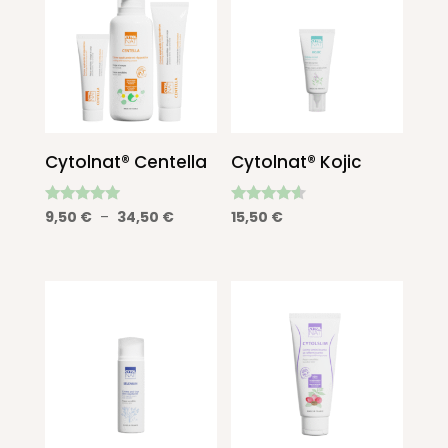
Cytolnat® Centella
Cytolnat® Kojic
Note
Note
Plage
9,50
€
–
34,50
€
15,50
€
4.86
4.36
de
sur 5
sur 5
prix :
9,50 €
à
34,50 €