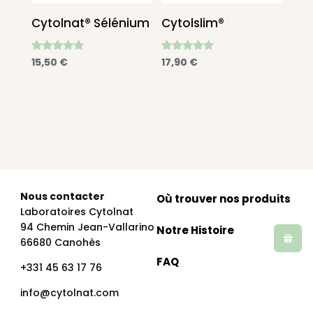
Cytolnat® Sélénium
Cytolslim®
Note
Note
15,50
€
17,90
€
4.90
4.33
sur 5
sur 5
Nous contacter
Où trouver nos produits
Laboratoires Cytolnat
94 Chemin Jean-Vallarino
Notre Histoire
66680 Canohès
FAQ
+331 45 63 17 76
info@cytolnat.com