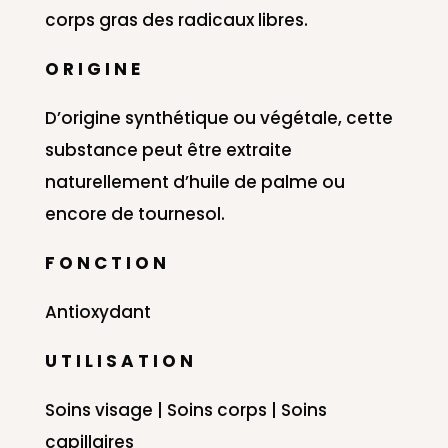
corps gras des radicaux libres.
O R I G I N E
D’origine synthétique ou végétale, cette
substance peut être extraite
naturellement d’huile de palme ou
encore de tournesol.
F O N C T I O N
Antioxydant
U T I L I S A T I O N
Soins visage | Soins corps | Soins
capillaires