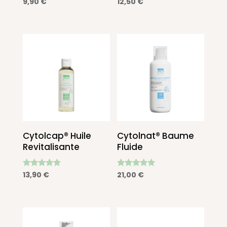
9,90
€
12,50
€
4.92
4.86
sur 5
sur 5
Cytolcap® Huile
Cytolnat® Baume
Revitalisante
Fluide
Note
Note
13,90
€
21,00
€
4.50
4.79
sur 5
sur 5