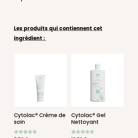
Les produits qui contiennent cet
ingrédient :
Cytolac® Crème de
Cytolac® Gel
soin
Nettoyant
Note
Note