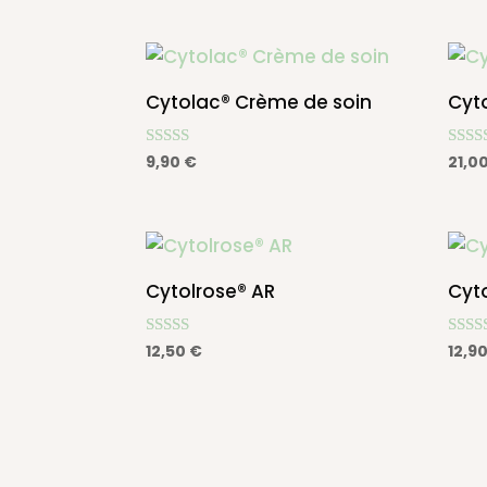
Cytolac® Crème de soin
Cyt
Note
Note
9,90
€
21,0
4.92
4.79
sur 5
sur 5
Cytolrose® AR
Cyt
Note
Note
12,50
€
12,9
4.90
4.64
sur 5
sur 5