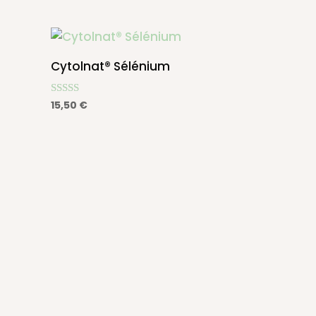
Cytolnat® Sélénium
Note
15,50
€
4.90
sur 5