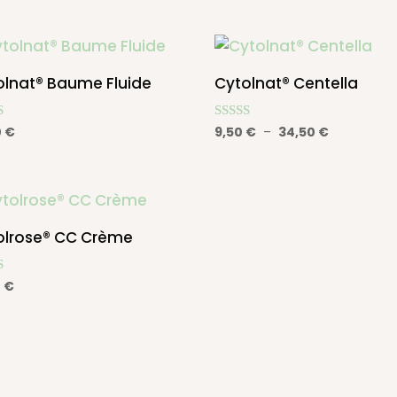
olnat® Baume Fluide
Cytolnat® Centella
Note
Plage
0
€
9,50
€
–
34,50
€
4.86
de
sur 5
prix :
9,50 €
à
olrose® CC Crème
34,50 €
0
€