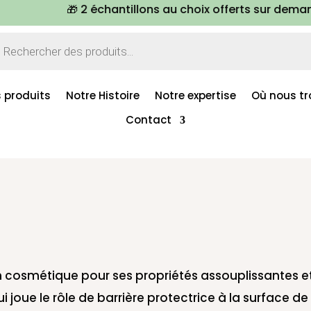
🎁 2 échantillons au choix offerts sur demande à c
erche
its
 produits
Notre Histoire
Notre expertise
Où nous tr
Contact
 en cosmétique pour ses propriétés assouplissantes e
ui joue le rôle de barrière protectrice à la surface 