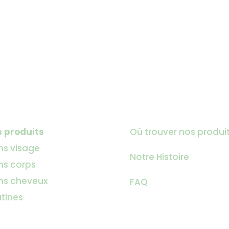
 produits
Où trouver nos produi
ns visage
Notre Histoire
ns corps
ns cheveux
FAQ
tines