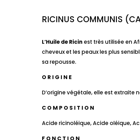
RICINUS COMMUNIS (CA
L’Huile de Ricin
est très utilisée en 
cheveux et les peaux les plus sensibl
sa repousse.
O R I G I N E
D’origine végétale, elle est extraite 
C O M P O S I T I O N
Acide ricinoléique, Acide oléique, Ac
F O N C T I O N