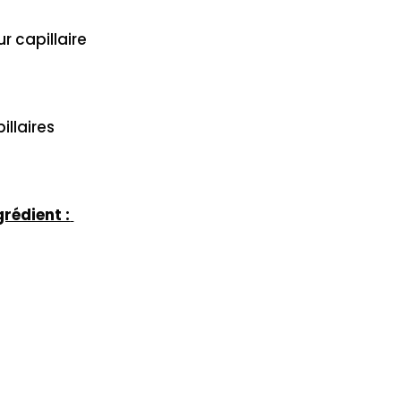
r capillaire
illaires
grédient :