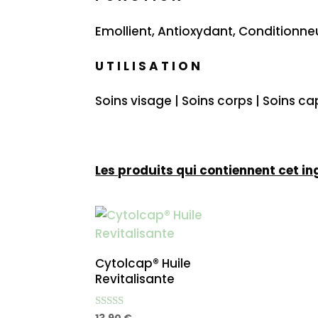
Emollient, Antioxydant, Conditionneu
U T I L I S A T I O N
Soins visage | Soins corps | Soins cap
Les produits qui contiennent cet in
Cytolcap® Huile
Revitalisante
Note