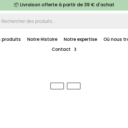
📦 Livraison offerte à partir de 39 € d'achat
erche
its
 produits
Notre Histoire
Notre expertise
Où nous tr
Contact