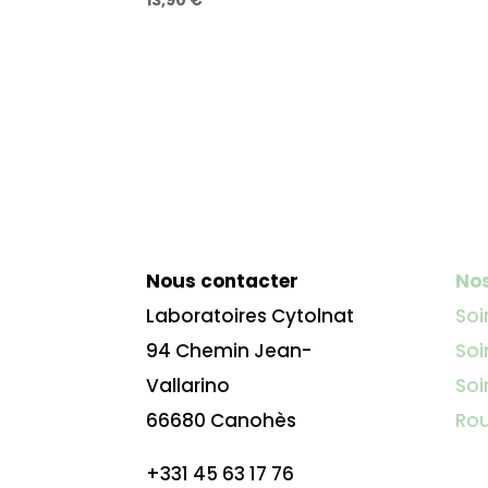
13,90
€
4.50
sur 5
Nous contacter
Nos
Laboratoires Cytolnat
Soi
94 Chemin Jean-
Soi
Vallarino
Soi
66680 Canohès
Rou
+331 45 63 17 76