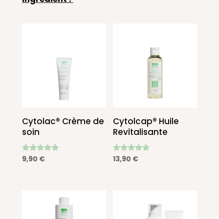
Cytolac® Crème de
Cytolcap® Huile
soin
Revitalisante
Note
Note
9,90
€
13,90
€
4.92
4.50
sur 5
sur 5