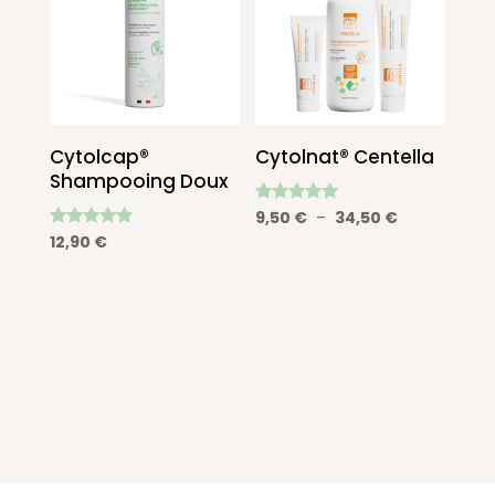
Cytolcap®
Cytolnat® Centella
Shampooing Doux
Note
Plage
9,50
€
–
34,50
€
4.86
Note
12,90
€
de
sur 5
4.67
sur 5
prix :
9,50 €
à
34,50 €