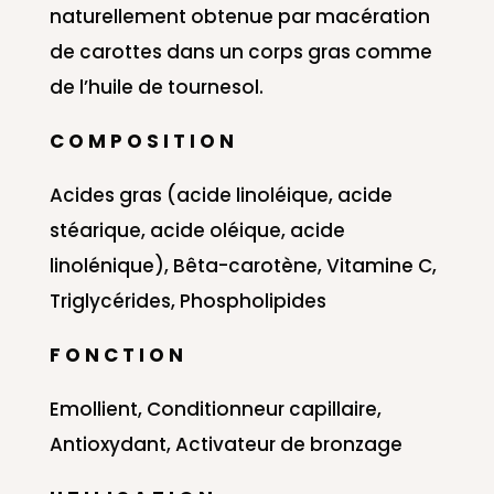
naturellement obtenue par macération
de carottes dans un corps gras comme
de l’huile de tournesol.
C O M P O S I T I O N
Acides gras (acide linoléique, acide
stéarique, acide oléique, acide
linolénique), Bêta-carotène, Vitamine C,
Triglycérides, Phospholipides
F O N C T I O N
Emollient, Conditionneur capillaire,
Antioxydant, Activateur de bronzage