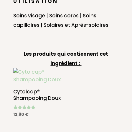
U T I L I S A T I O N
Soins visage | Soins corps | Soins
capillaires | Solaires et Après-solaires
Les produits qui contiennent cet
ingrédient :
Cytolcap®
Shampooing Doux
Note
12,90
€
4.67
sur 5