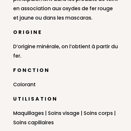
en association aux oxydes de fer rouge
et jaune ou dans les mascaras.
O R I G I N E
D’origine minérale, on l’obtient à partir du
fer.
F O N C T I O N
Colorant
U T I L I S A T I O N
Maquillages | Soins visage | Soins corps |
Soins capillaires