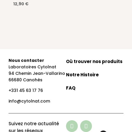
Note
12,90
€
4.64
sur 5
Nous contacter
Où trouver nos produits
Laboratoires Cytolnat
94 Chemin Jean-Vallarino
Notre Histoire
66680 Canohès
FAQ
+331 45 63 17 76
info@cytolnat.com
Suivez notre actualité
sur les réseaux