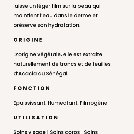
laisse un léger film sur la peau qui
maintient l’eau dans le derme et
préserve son hydratation.
O R I G I N E
D’origine végétale, elle est extraite
naturellement de troncs et de feuilles
d’Acacia du Sénégal.
F O N C T I O N
Epaississant, Humectant, Filmogène
U T I L I S A T I O N
Soins visage | Soins corps | Soins