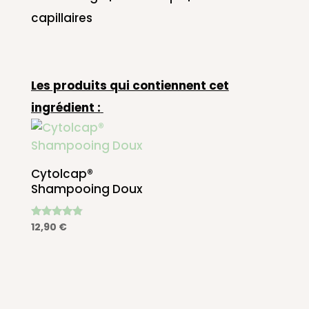
capillaires
Les produits qui contiennent cet
ingrédient :
Cytolcap®
Shampooing Doux
Note
12,90
€
4.67
sur 5