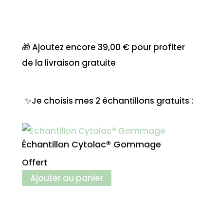
🎁 Ajoutez encore
39,00
€
pour profiter
de la livraison gratuite
✨Je choisis mes 2 échantillons gratuits :
Échantillon Cytolac® Gommage
Écha
Offert
Offer
Ajouter au panier
Ajo