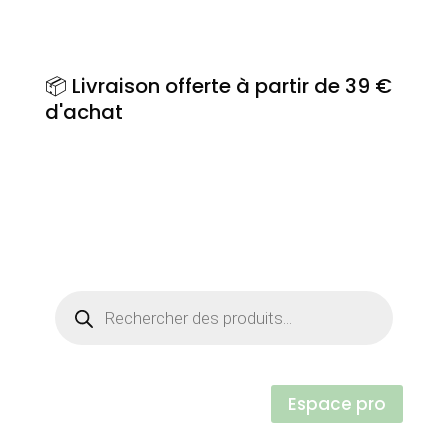
📦 Livraison offerte à partir de 39 €
🎁 2
d'achat
dem
Recherche
de
produits
Espace pro