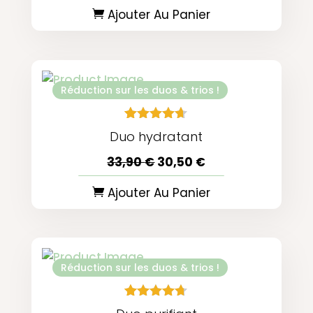
0
notations
Ajouter Au Panier
o
client
u
t
o
f
5
Réduction sur les duos & trios !
R
7
Noté
Duo hydratant
a
4.57
t
sur 5
Le
Le
33,90
€
30,50
€
e
basé
prix
prix
d
sur
initial
actuel
0
notations
Ajouter Au Panier
était :
est :
o
client
33,90 €.
30,50 €.
u
t
o
f
5
Réduction sur les duos & trios !
R
95
Noté