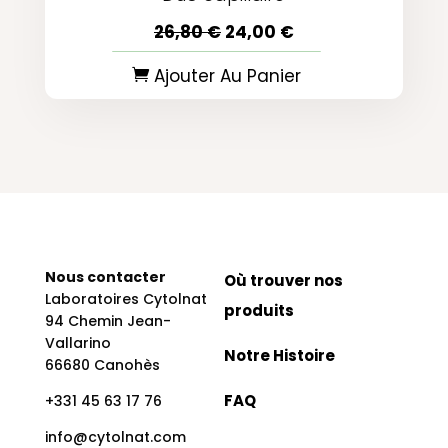
a
4.90
t
sur 5
Le
Le
26,80
€
24,00
€
e
basé sur
prix
prix
d
notations
initial
actuel
0
client
Ajouter Au Panier
était :
est :
o
26,80 €.
24,00 €.
u
t
o
f
5
Nous contacter
Où trouver nos
Laboratoires Cytolnat
produits
94 Chemin Jean-
Vallarino
Notre Histoire
66680 Canohès
FAQ
+331 45 63 17 76
info@cytolnat.com