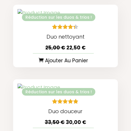
o
f
5
Réduction sur les duos & trios !
R
4
Noté
Duo nettoyant
a
4.25
t
sur 5
Le
Le
25,00
€
22,50
€
e
basé
prix
prix
d
sur
initial
actuel
0
notations
Ajouter Au Panier
était :
est :
o
client
25,00 €.
22,50 €.
u
t
o
f
5
Réduction sur les duos & trios !
R
5
Noté
Duo douceur
a
4.80
t
sur 5
Le
Le
33,50
€
30,00
€
e
basé sur
prix
prix
d
notations